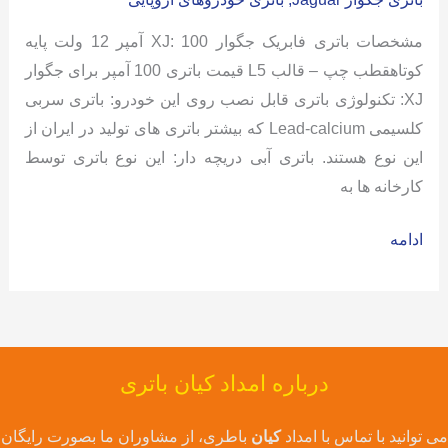
مشخصات باتری فابریک جگوار XJ: 100 آمپر 12 ولت پایه
کوتاهقطب چپ – قالب L5 قیمت باتری 100 آمپر برای جگوار
XJ: تکنولوژی باتری قابل نصب روی این خودرو: باتری سربی
کلسیمی Lead-calcium که بیشتر باتری های تولید در ایران از
این نوع هستند. باتری آبی دریچه دار: این نوع باتری توسط
کارخانه ها به
باتری
ادامه
جگوار
XJ
درباره امداد کیان باتری
می توانید با تماس با امداد
کیان
باطری، از مشاوران ما بصورت رایگان