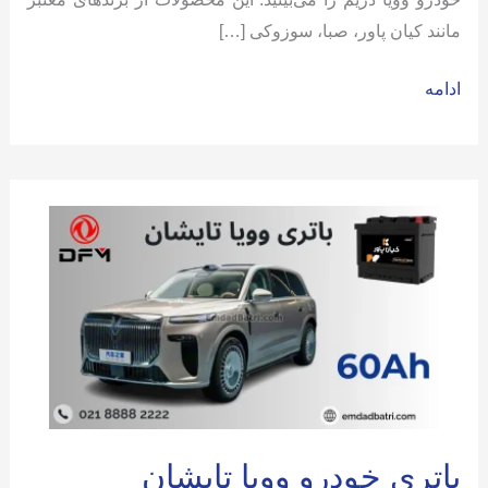
مانند کیان پاور، صبا، سوزوکی […]
باتری
ادامه
وویا
دریم
باتری خودرو وویا تایشان