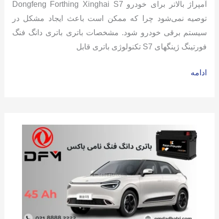
آمپراژ بالاتر برای خودرو Dongfeng Forthing Xinghai S7
توصیه نمی‌شود چرا که ممکن است باعث ایجاد مشکل در
سیستم برقی خودرو شود. مشخصات باتری باتری دانگ فنگ
فورتینگ ژینگهای S7 تکنولوژی باتری قابل
باتری
ادامه
دانگ
فنگ
فورتینگ
ژینگهای
اس
7