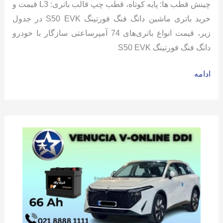
چینش قطب ها: پایه کوتاه، قطب چپ قالب باتری: L3 قیمت و
خرید باتری ماشین دانگ فنگ فورتینگ S50 EVK در جدول
زیر، قیمت انواع باتری‌های 74 آمپرساعتی سازگار با خودرو
دانگ فنگ فورتینگ S50 EVK
باتری
ادامه
دانگ
فنگ
فورتینگ
اس
50
–
S50
EVK