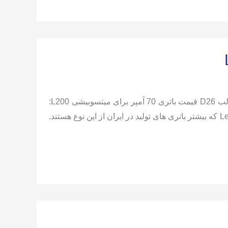
مشخصات باتری میتسوبیشی L200: 70 آمپر 12 ولت پایه بلند قطب چپ – قالب D26 قیمت باتری 70 آمپر برای میتسوبیشی L200:
تکنولوژی باتری قابل نصب روی این خودرو: باتری سربی کلسیمی Lead-calcium که بیشتر باتری های تولید در ایران از این نوع هستند.