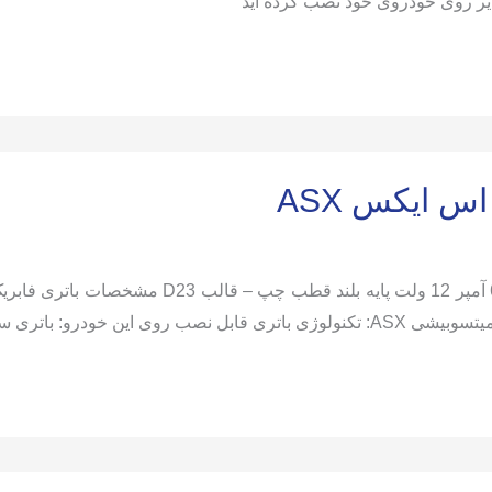
یر روی خودروی خود نصب کرده اید
شی
س ایکس ASX