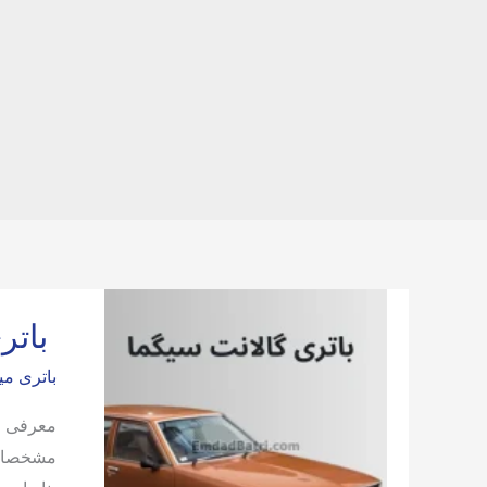
باتر
باتری م
معرفی با
مشخصات د