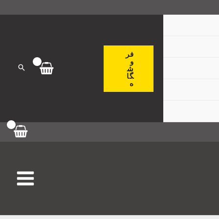
فر
و
ش
گا
ه