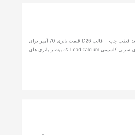
مشخصات باتری فابریک میتسوبیشی اکلیپس کراس: 70 آمپر 12 ولت پایه بلند قطب چپ – قالب D26 قیمت باتری 70 آمپر برای
میتسوبیشی اکلیپس کراس: تکنولوژی باتری قابل نصب روی این خودرو: باتری سربی کلسیمی Lead-calcium که بیشتر باتری های