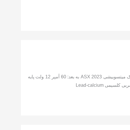
مشخصات باتری فابریک میتسوبیشی ASX تا 2023: 60 آمپر 12 ولت پایه بلند قطب چپ – قالب D23 مشخصات باتری فابریک میتسوبیشی ASX 2023 به بعد: 60 آمپر 12 ولت پایه