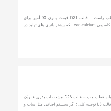
مشخصات باتری فابریک میتسوبیشی پاجرو: 90 آمپر 12 ولت پایه بلند قطب راست – قالب D31 قیمت باتری 90 آمپر برای
میتسوبیشی پاجرو: تکنولوژی باتری قابل نصب روی این خودرو: باتری سربی کلسیمی Lead-calcium که بیشتر باتری های تولید در
مشخصات باتری فابریک میتسوبیشی اوتلندر تا 2024: 70 آمپر 12 ولت پایه بلند قطب چپ – قالب D26 مشخصات باتری فابریک
میتسوبیشی اوتلندر از 2024 به بعد: 74 آمپر 12 ولت پایه کوتاه قطب چپ – قالب L3 توصیه کلی : اگر سیستم اضافی مثل ساب و