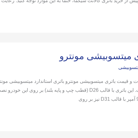
 پیش از خرید باتری گالانت سیگما، حتما به این موارد توجه کنید: رعایت ا
ی میتسوبیشی مونترو
یتسوبیشی
(V) است. این باتری با قالب D26 (قطب چپ و پایه بلند) بر ر
شی