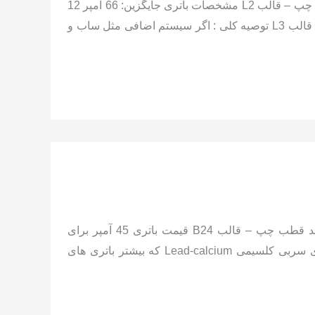
مشخصات باتری فابریک میتسوبیشی گالانت: 60 آمپر 12 ولت پایه کوتاه قطب چپ – قالب L2 مشخصات باتری جایگزین: 66 آمپر 12
ولت پایه کوتاه قطب چپ – قالب L3 74 آمپر 12 ولت پایه کوتاه قطب چپ – قالب L3 توصیه کلی : اگر سیستم اضافی مثل ساب و
مشخصات باتری فابریک میتسوبیشی اوتلندر هیبرید: 45 آمپر 12 ولت پایه بلند قطب چپ – قالب B24 قیمت باتری 45 آمپر برای
میتسوبیشی اوتلندر هیبرید: تکنولوژی باتری قابل نصب روی این خودرو: باتری سربی کلسیمی Lead-calcium که بیشتر باتری های