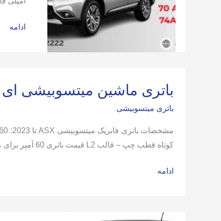
آمپلی فا
باتری
ادامه
ماشین
میتسوبی
اوتلندر
باتری ماشین میتسوبیشی ای ا
باتری میتسوبیشی
کوتاه قطب چپ – قالب L2 قیمت باتری 60 آمپر برای میتسوبیشی ASX: تکنولوژی باتری قابل نصب روی این خودرو: باتری سربی کلسیمی Lead-calcium
باتری
ادامه
ماشین
میتسوبیشی
ای