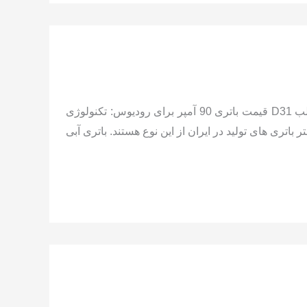
مشخصات باتری فابریک رودیوس: 90 آمپر 12 ولت پایه بلندقطب راست – قالب D31 قیمت باتری 90 آمپر برای رودیوس: تکنولوژی
روی این خودرو: باتری سربی کلسیمی Lead-calcium که بیشتر باتری های تولید در ایران از این نوع هستند. باتری آبی