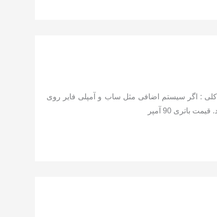
 – قالب D31 مشخصات باتری جایگزین: —توصیه کلی : اگر سیستم اضافی مثل ساب و آمپلی فایر روی
باتری 90 آمپر