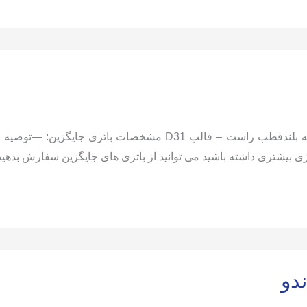
مشخصات باتری فابریک رکستون: 90 آمپر 12 ولت پایه بلندقطب راست
یشتری داشته باشید می توانید از باتری های جایگزین سفارش بدهید. قیمت 
دو