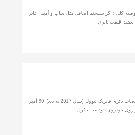
 بلندقطب راست – قالب D31 مشخصات باتری جایگزین: —توصیه کلی : اگر سیستم اضافی مثل ساب و آمپلی فایر
بدهید. قیمت باتری
مشخصات باتری فابریک تیوولی(2016): 50 آمپر 12 ولت پایه کوتاهقطب چپ – قالب L1 مشخصات باتری جایگزین: — مشخصات باتری فابریک تیوولی(سال 2017 به بعد): 60 آمپر