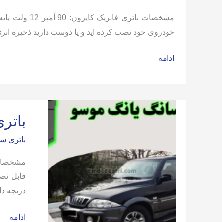
خودروی خود نصب کرده اید و یا دوست دارید ذخیره انرژی ب
باتری
ادامه
ماشین
سانگ
یانگ
کایرون
باتر
باتری سا
دریچه دار
باتری
ادامه