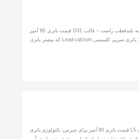
مشخصات باتری فابریک سانگ یانگ موسو گرندخان : 90 آمپر – 12 ولت – پایه بلندقطب راست – قالب D31 قیمت باتری 90 آمپر
برای سانگ یانگ موسو گرندخان : تکنولوژی باتری قابل نصب روی این خودرو: باتری سربی کلسیمی Lead-calcium که بیشتر باتری
مشخصات باتری فابریک چیرمن: 100 آمپر 12 ولت پایه کوتاهقطب چپ – قالب L5 قیمت باتری 90 آمپر برای چیرمن: تکنولوژی باتری
رو: باتری سربی کلسیمی Lead-calcium که بیشتر باتری های تولید در ایران از این نوع هستند. باتری آبی