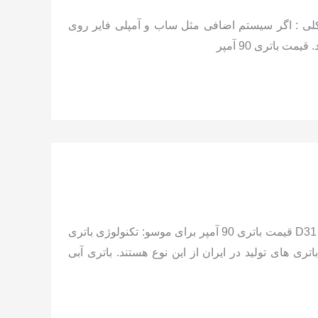
– قالب D31 مشخصات باتری جایگزین: —توصیه کلی : اگر سیستم اضافی مثل ساب و آمپلی فایر روی
باتری 90 آمپر
مشخصات باتری فابریک موسو: 90 آمپر 12 ولت پایه بلندقطب راست – قالب D31 قیمت باتری 90 آمپر برای موسو: تکنولوژی باتری
رو: باتری سربی کلسیمی Lead-calcium که بیشتر باتری های تولید در ایران از این نوع هستند. باتری آبی