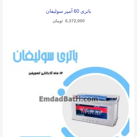
باتری 60 آمپر سولیفان
6,372,000
تومان