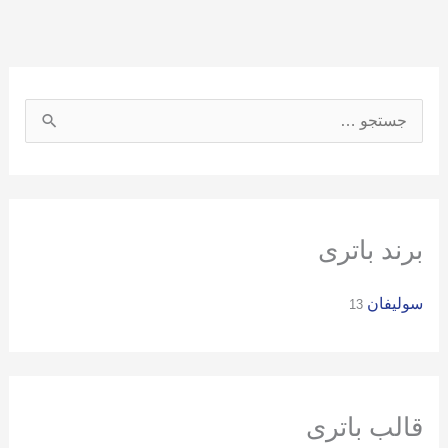
ج
س
ت
ج
و
برند باتری
ب
سولیفان
ر
13
ا
ی
:
قالب باتری