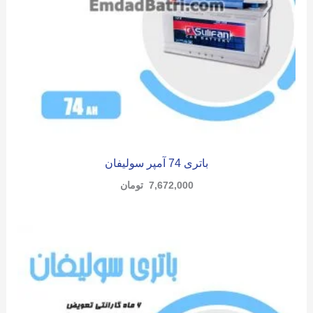
باتری 74 آمپر سولیفان
7,672,000
تومان