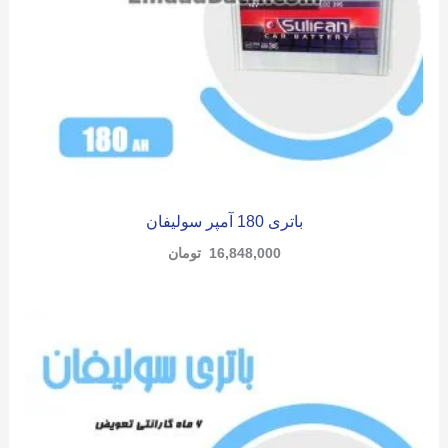
باتری 180 آمپر سولیفان
16,848,000
تومان