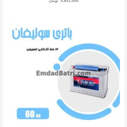
5,841,000
تومان