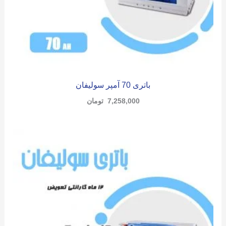
باتری 70 آمپر سولیفان
7,258,000
تومان