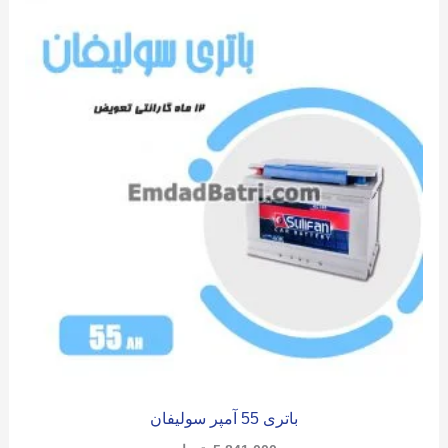
باتری 55 آمپر سولیفان