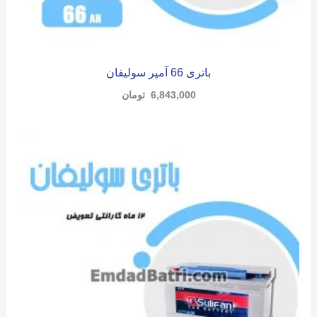
باتری 66 آمپر سولیفان
6,843,000
تومان