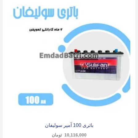
باتری 100 آمپر سولیفان
10,116,000
تومان