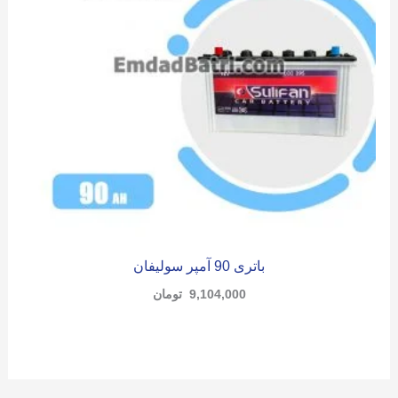
باتری 90 آمپر سولیفان
9,104,000
تومان