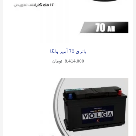
باتری 70 آمپر ولگا
8,414,000
تومان