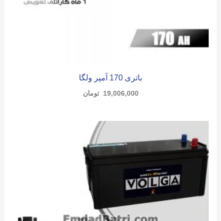
باتری 170 آمپر ولگا
19,006,000
تومان