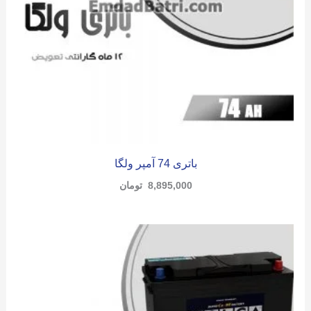
باتری 74 آمپر ولگا
8,895,000
تومان