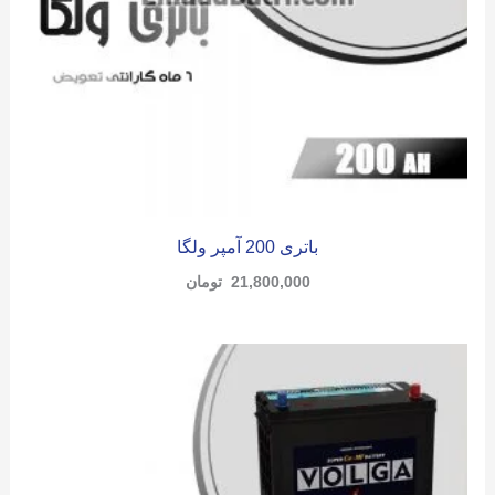
باتری 200 آمپر ولگا
21,800,000
تومان