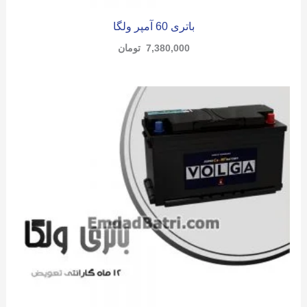
باتری 60 آمپر ولگا
7,380,000
تومان