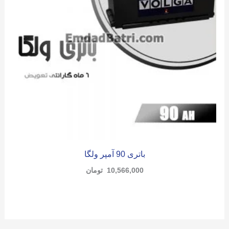
باتری 90 آمپر ولگا
10,566,000
تومان