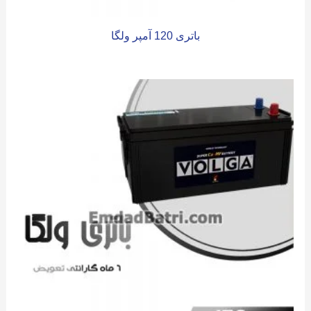
باتری 120 آمپر ولگا