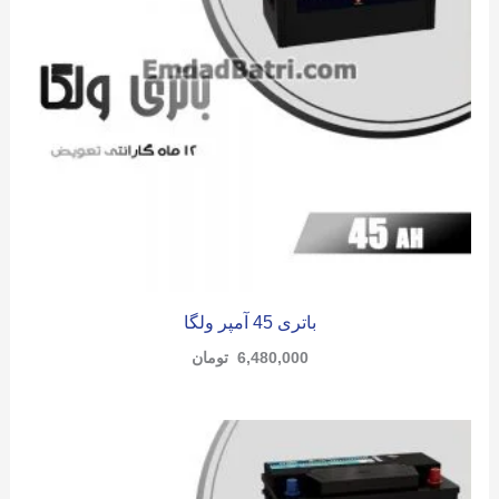
باتری 45 آمپر ولگا
6,480,000
تومان