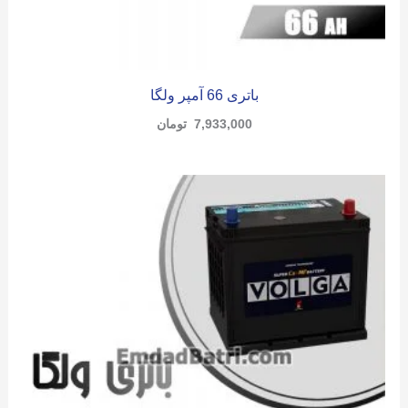
باتری 66 آمپر ولگا
7,933,000
تومان