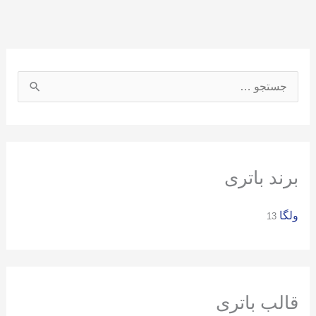
ج
س
ت
ج
و
برند باتری
ب
ولگا
ر
13
ا
ی
:
قالب باتری