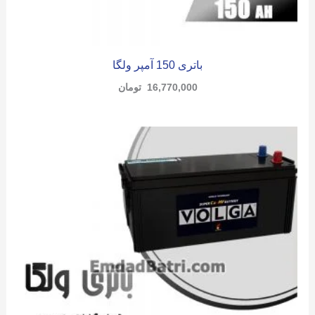
باتری 150 آمپر ولگا
16,770,000
تومان