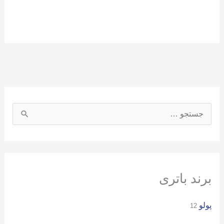
ج
س
ت
ج
و
برند باتری
ب
پولو
ر
12
ا