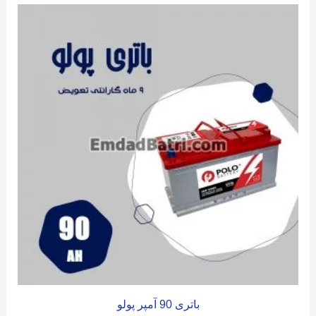
باتری 90 آمپر پولو