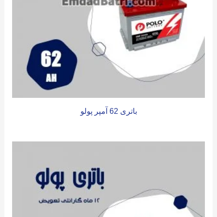
باتری 62 آمپر پولو