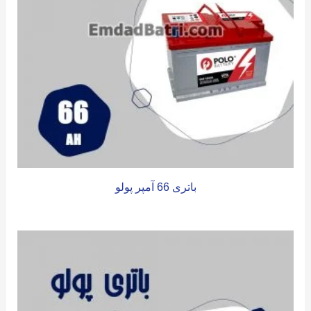
باتری 66 آمپر پولو