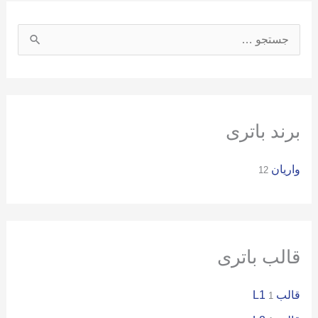
ج
س
ت
ج
و
برند باتری
ب
واریان
ر
12
ا
ی
:
قالب باتری
قالب L1
1