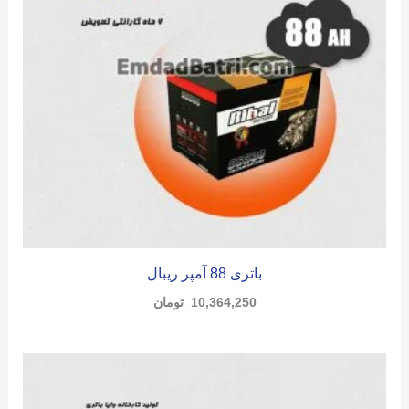
باتری 88 آمپر ریبال
10,364,250
تومان