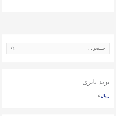
ج
س
ت
ج
و
برند باتری
ب
ریبال
ر
14
ا
ی