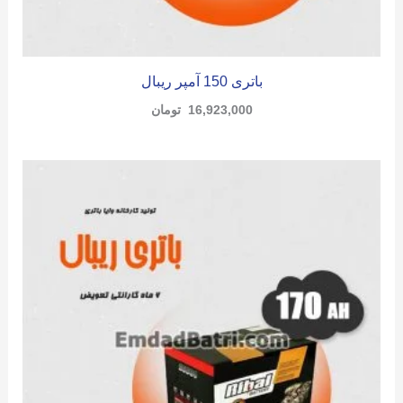
باتری 150 آمپر ریبال
16,923,000
تومان