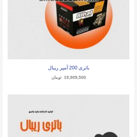
باتری 200 آمپر ریبال
19,909,500
تومان