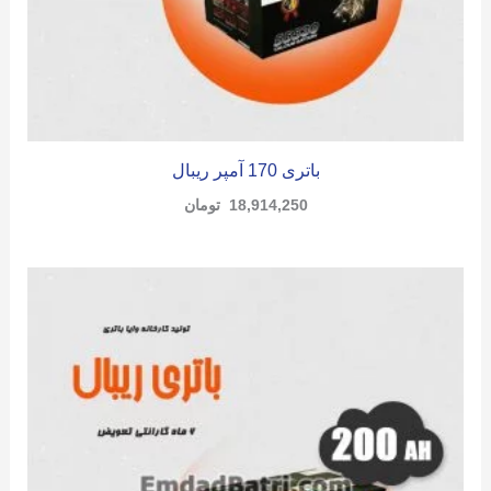
باتری 170 آمپر ریبال
18,914,250
تومان