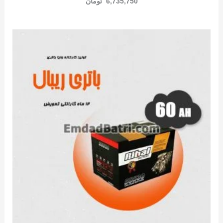
6,735,750
تومان