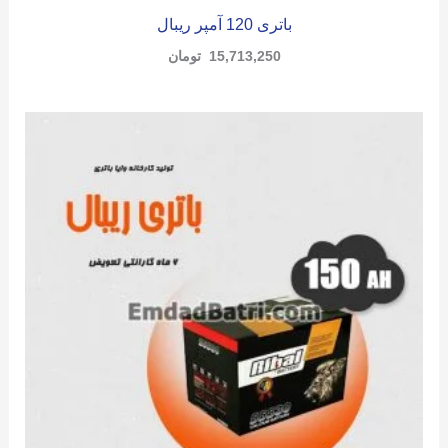
باتری 120 آمپر ریبال
15,713,250
تومان