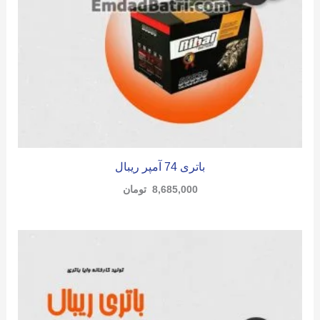
باتری 74 آمپر ریبال
8,685,000
تومان