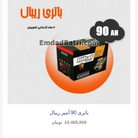
باتری 90 آمپر ریبال
10,485,000
تومان