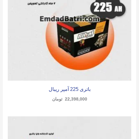
باتری 225 آمپر ریبال
22,398,000
تومان