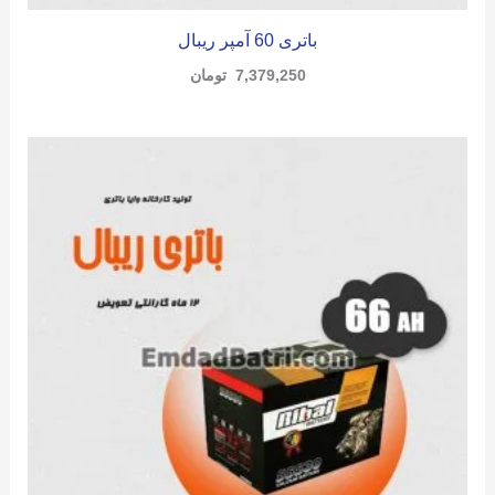
باتری 60 آمپر ریبال
7,379,250
تومان