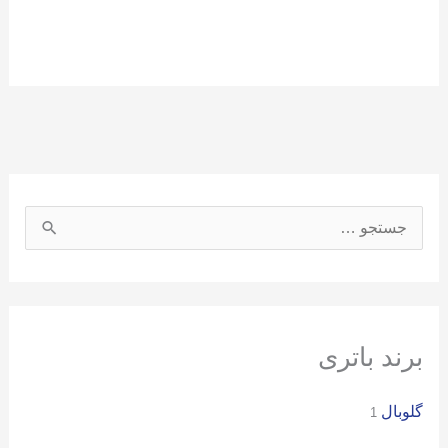
ج
س
ت
ج
و
برند باتری
ب
گلوبال
ر
1
ا