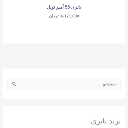
باتری 55 آمپر نوبل
6,171,000
تومان
ج
س
ت
ج
و
برند باتری
ب