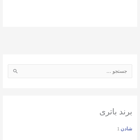
ج
س
ت
ج
و
برند باتری
ب
شادن
ر
1
ا