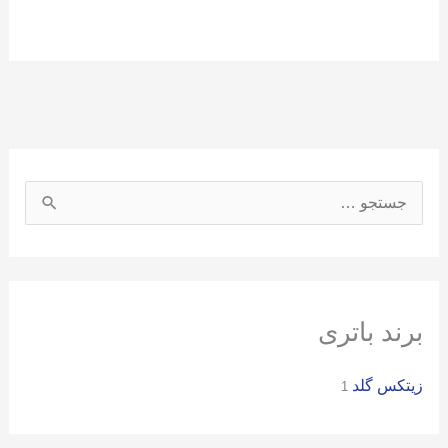
ج
س
ت
ج
و
برند باتری
ب
زیتکس گلد
ر
1
ا