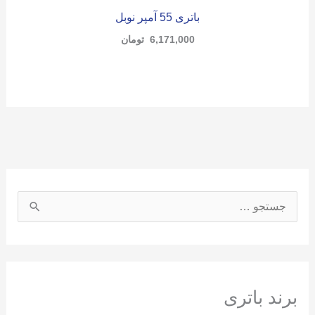
باتری 55 آمپر نوبل
6,171,000
تومان
ج
س
ت
ج
و
برند باتری
ب