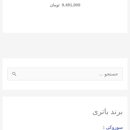
9,491,000
تومان
ج
س
ت
ج
و
برند باتری
ب
سوزوکی
ر
1