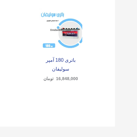
باتری 180 آمپر
سولیفان
16,848,000
تومان