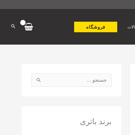
فروشگاه
لات
ج
س
ت
ج
و
برند باتری
ب