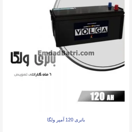
باتری 120 آمپر ولگا