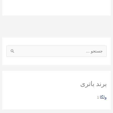
ج
س
ت
ج
و
برند باتری
ب
ولگا
ر
1
ا