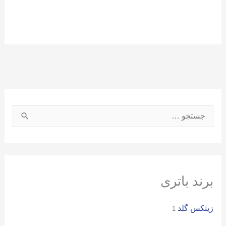
ج
س
ت
ج
و
برند باتری
ب
زیتکس گلد
ر
1
ا