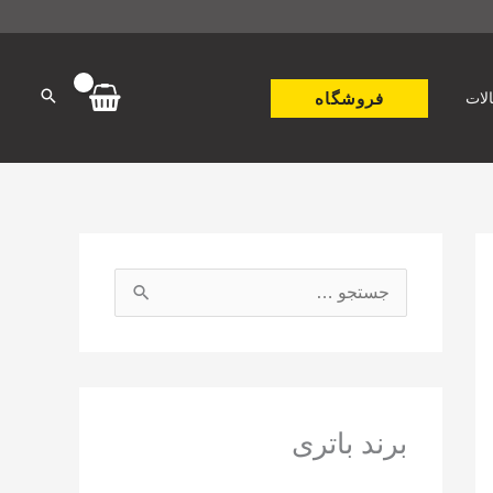
فروشگاه
لات
ج
س
ت
ج
و
برند باتری
ب