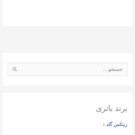
ج
س
ت
ج
و
برند باتری
ب
زیتکس گلد
ر
1
ا