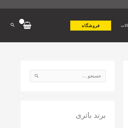
فروشگاه
لات
ج
س
ت
ج
و
برند باتری
ب