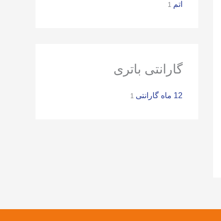
ر
اتم
1
ا
ی
:
گارانتی باتری
12 ماه گارانتی
1