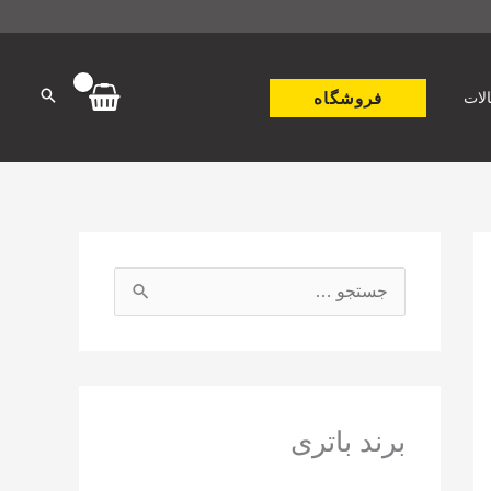
فروشگاه
لات
ج
س
ت
ج
و
برند باتری
ب