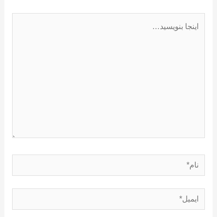
اینجا
بنویسید…
نام*
ایمیل*