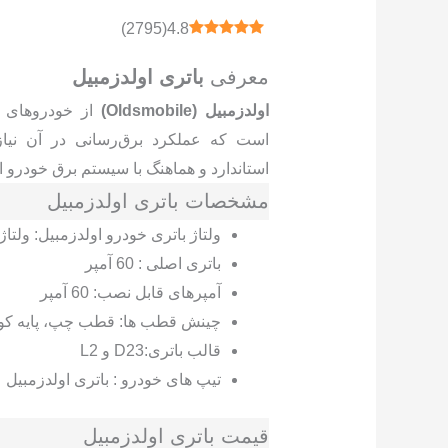
)
2795
(
4.8
معرفی
باتری اولدزمبیل
اولدزمبیل (Oldsmobile)
از خودروهای 
است که عملکرد برق‌رسانی در آن نیازم
استاندارد و هماهنگ با سیستم برق خودرو 
مشخصات باتری اولدزمبیل
ولتاژ باتری خودرو اولدزمبیل: ولتاژ 12 ولت
باتری اصلی : 60 آمپر
آمپرهای قابل نصب: 60 آمپر
چینش قطب ها: قطب چپ، پایه کوت
قالب باتری:D23 و L2
تیپ های خودرو : باتری اولدزمبیل
قیمت باتری اولدزمبیل