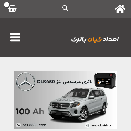
رش
ه
حتوا