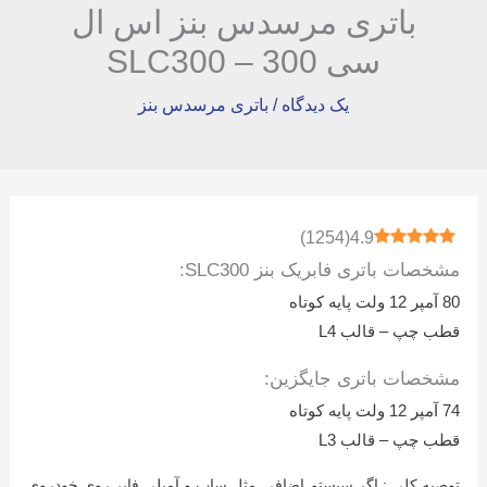
باتری مرسدس بنز اس ال
سی 300 – SLC300
یک دیدگاه
/
باتری مرسدس بنز
)
1254
(
4.9
مشخصات باتری فابریک بنز SLC300:
80 آمپر 12 ولت پایه کوتاه
قطب چپ – قالب L4
مشخصات باتری جایگزین:
74 آمپر 12 ولت پایه کوتاه
قطب چپ – قالب L3
توصیه کلی : اگر سیستم اضافی مثل ساب و آمپلی فایر روی خودروی