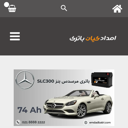
رش
ه
حتوا