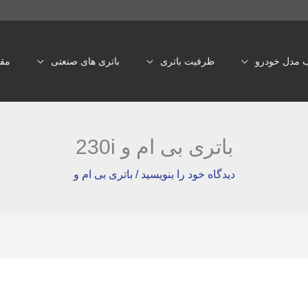
تری شبانه روزی
باتری یو پی اس
ب مدل خودرو
ظرفیت باتری
باتری های صنعتی
مقا
باتری بی ام و 230i
دیدگاه‌ خود را بنویسید
/
باتری بی ام و