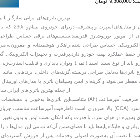
ت:
9,308,000
تومان
بهترین باتری‌های ایرانی سازگار با بی ام
23 که به‌عنوان یکی از مدل‌های اسپرت و پیشرفته در
برای خودرو
یری از موتور توربوشارژ قدرتمند،
سیستم‌های برقی حساس طراحی شد
 الکترونیکی حساس طراحی شده،
راهکار هوشمندانه و مقرون‌به‌صر
 حفظ عملکرد بهینه خودرو دارد.
پرقدرت و تجهیزات الکترونیکی گس
ودرو باید از نوع سیلد اسید (اتمی) و
توان، پایداری و قابلیت استارت‌زنی
ع باتری‌ها به‌دلیل طراحی دربسته،
گزینه‌های داخلی، برندهایی مانند
ب مقطر می‌شوند و گزینه‌ای ایمن و
سپاهان باتری با مدل‌های اوربیتال 
از جمله بهترین باتری‌های ایرانی سازگار با بی
در انتخاب باتری برای بی‌ام‌و 230i، توجه به ظرفیت آمپرساعت (Ah) متناسب
این باتری‌ها به‌خوبی با مشخصات
با بار مصرفی خودرو و جریان استارت سرد (CCA) بالا ضروری است تا
ه‌ویژه در هوای سرد، با قدرت و
که امکان نصب ایمن و بدون تغییر د
تری و جایگاه پایه‌ها باید با فضای
اشد تا نصب آن به‌صورت اصولی و
خدمات پس از فروش گسترده‌ای نیز