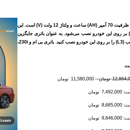
باتری استاندارد خودرو بی ام و 230i دارای ظرفیت 70 آمپر (AH) ساعت و ولتاژ 12 ولت (V) است. این
 پایه کوتاه) بر روی این خودرو نصب می‌شود. به عنوان باتری جایگزین
می‌توانید باتری 74 آمپر ساعت با همان قالب (L3) را بر روی این خودرو نصب کنید. باتری بی ام و 230i،
مت
12,864,
تومان
–
11,580,000
تومان
ت:
7,492,000
تومان
ت:
8,685,000
تومان
ت:
9,846,000
تومان