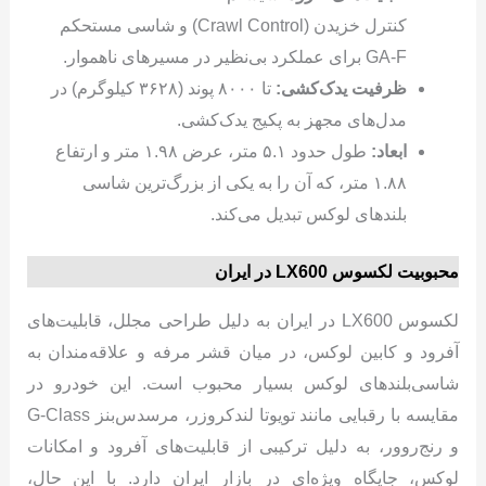
کنترل خزیدن (Crawl Control) و شاسی مستحکم
GA-F برای عملکرد بی‌نظیر در مسیرهای ناهموار.
ظرفیت یدک‌کشی:
تا ۸۰۰۰ پوند (۳۶۲۸ کیلوگرم) در
مدل‌های مجهز به پکیج یدک‌کشی.
ابعاد:
طول حدود ۵.۱ متر، عرض ۱.۹۸ متر و ارتفاع
۱.۸۸ متر، که آن را به یکی از بزرگ‌ترین شاسی
بلندهای لوکس تبدیل می‌کند.
محبوبیت لکسوس LX600
در ایران
لکسوس LX600 در ایران به دلیل طراحی مجلل، قابلیت‌های
آفرود و کابین لوکس، در میان قشر مرفه و علاقه‌مندان به
شاسی‌بلندهای لوکس بسیار محبوب است. این خودرو در
مقایسه با رقبایی مانند تویوتا لندکروزر، مرسدس‌بنز G-Class
و رنج‌روور، به دلیل ترکیبی از قابلیت‌های آفرود و امکانات
لوکس، جایگاه ویژه‌ای در بازار ایران دارد. با این حال،