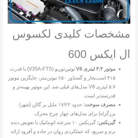
مشخصات کلیدی لکسوس
ال ایکس 600
موتور ۳.۴ لیتری V6
توئین‌توربو (V35A-FTS) با قدرت
۴۱۵ اسب‌بخار و گشتاور ۶۵۰ نیوتن‌متر، جایگزین موتور
۵.۷ لیتری V8 مدل‌های قبلی شد. این موتور بهینه‌تر و
قدرتمندتر است.
مصرف سوخت:
حدود ۱۷/۲۲ مایل بر گالن (شهر/
بزرگراه) برای مدل‌های چهار چرخ محرک.
گیربکس:
گیربکس ۱۰ سرعته اتوماتیک با تعویض دنده
نرم و سریع، که عملکردی روان در جاده و آفرود ارائه