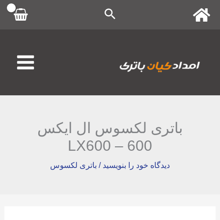
رش
ه
حتوا
باتری لکسوس ال ایکس
600 – LX600
دیدگاه‌ خود را بنویسید
/
باتری لکسوس