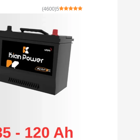
)
4600
(
5