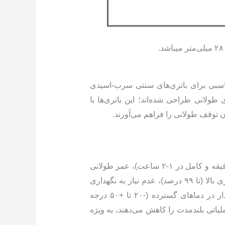
 برقی، جایگزین مناسبی برای باتری‌های سنتی سرب-اسیدی
طولانی طراحی شده‌اند؛ این باتری‌ها با
 توقف طولانی را فراهم می‌آورند.
باتری‌های لیتیومی نسبت به سرب-اسیدی، مزایای چشمگیری دارند: شارژ سریع (۵۰ درصد ظرفیت در ۳۰-۴۰ دقیقه و کامل در ۱-۲ ساعت)، عمر طولانی
(۲۰۰۰-۵۰۰۰ چرخه یا ۷-۱۰ سال)، وزن سبک‌تر (تا ۵۰ درصد کمتر که مانورپذیری را افزایش می‌دهد)، بازده انرژی بالا (تا ۹۹ درصد)، عدم نیاز به نگهداری
(بدون پر کردن آب یا تهویه)، ایمنی بیشتر (مهر و موم شده بدون نشت اسید یا بخارات سمی)، و عملکرد پایدار در دماهای گسترده (-۲۰ تا +۵۰ درجه
 درصد افزایش می‌دهند و هزینه‌های عملیاتی بلندمدت را کاهش می‌دهند، به ویژه