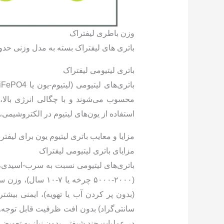
وزن باطری لیفتراک
باتری های لیفتراک بسته به مدل وزنی حدود 100 الی 500 کیلوگرم دارند و ابعاد استاندارد آنها حداقل ۳۸۰×۱۹۰×۲۸۰ میلی‌متر می
باتری لیتیومی لیفتراک
محسوب می‌شوند و با چگالی انرژی بالا، ب
استفاده از یون‌های لیتیوم در الکتروشیمی
مزایا و معایب باتری لیتیوم یون برای لیفتر
مزایای باتری لیتیومی لیفتراک
در عملیات چند شیفتی بدون نیاز به تعویض 