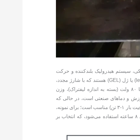
یکی، سیستم هیدرولیک بلندکننده و حرکت
وسیله ایفا می‌کند و بدون آن، عملیات لیفتراک متوقف می‌شود؛ این باتری‌ها عمدتاً از نوع سرب-اسید (lead-acid) یا ژل (GEL) هستند که با شارژ مجدد،
عمر مفید ۳-۵ ساله و ظرفیت بالا، هزینه‌های عملیاتی را بهینه می‌سازند. مشخصات کلیدی شامل ولتاژ ۱۲ تا ۸۰ ولت (بسته به اندازه لیفتراک)، وزن
چک) و مقاومت در برابر لرزش و دماهای صنعتی است، در حالی که
محدوده آمپر ساعتی (Ah) ۳۵ تا ۱۲۰ برای لیفتراک‌های کوچک و متوسط (مانند استاکرها یا مدل‌های انباری با ظرفیت بار ۱-۳ تن) مناسب است؛ برای نمونه،
باتری ۱۲ ولت ۳۵ Ah GEL برای کاربردهای سبک با برد ۴-۶ ساعته و باتری ۴۸ ولت ۱۲۰ Ah برای شیفت‌های ۸ ساعته استفاده می‌شود، که انتخاب بر