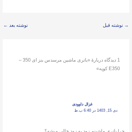
→
نوشته قبل
نوشته بعد
←
1 دیدگاه دربارهٔ «باتری ماشین مرسدس بنز ای 350 –
E350 کوپه»
غزال داوودی
دی 15, 1403 در 6:40 ب.ظ
چرا باتری ماشینم زود به زود خالی میشه؟