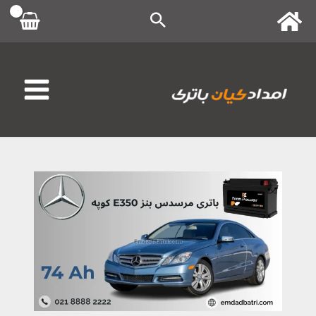
رش
ه
حتوا