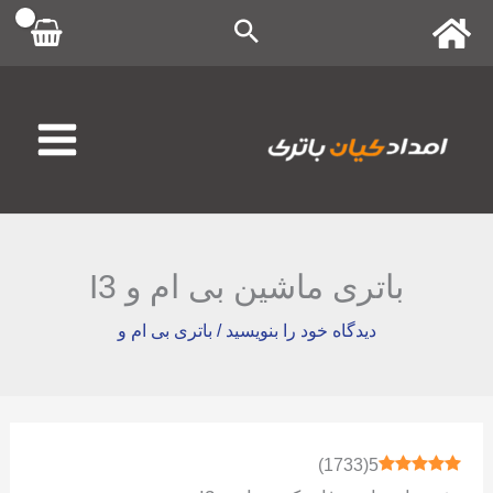
رش
ه
حتوا
باتری ماشین بی ام و I3
دیدگاه‌ خود را بنویسید
/
باتری بی ام و
)
1733
(
5