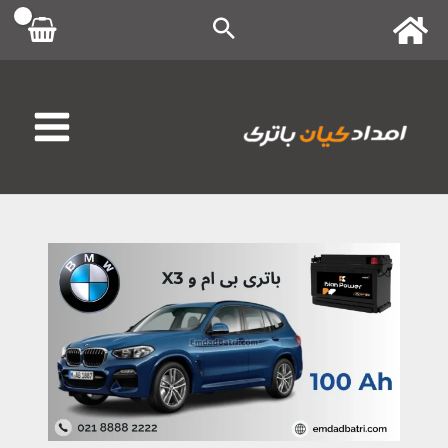
رش
ه
حتوا