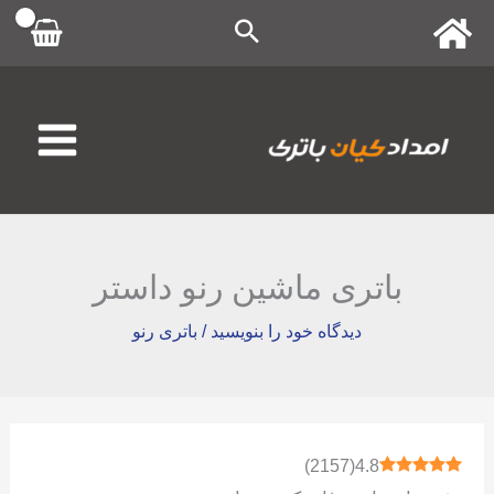
رش
ه
حتوا
باتری ماشین رنو داستر
دیدگاه‌ خود را بنویسید
/
باتری رنو
)
2157
(
4.8