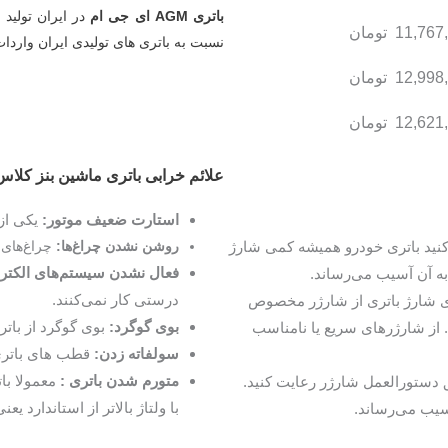
باتری AGM ای جی ام
11,767
تومان
نسبت به باتری های تولیدی ایران واردا
12,998
تومان
12,621
تومان
علائم خرابی باتری ماشین بنز کلاس V (ون‌های اسپرینتر، ویتو و ویان
استارت ضعیف موتور:
یکی از 
ید باتری خودرو همیشه کمی شارژ
روشن نشدن چراغ‌ها:
چراغ‌های 
فعال نشدن سیستم‌های الکترو
به آن آسیب می‌رساند.
درستی کار نمی‌کنند.
 شارژ باتری از شارژر مخصوص
بوی گوگرد:
بوی گوگرد از باتر
. از شارژرهای سریع یا نامناسب
سولفاته زدن:
قطب های باتری
متورم شدن باتری :
معمولا با
دستورالعمل شارژر رعایت کنید.
با ولتاژ بالاتر از استاندارد یعنی 14.5 شارژ بکن
آسیب می‌رساند.