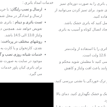
خدمات امداد باتری :
اتری را به صورت دوره‌ای تمیز
ارسال و نصب رایگان:
با خرید
ی شود. برای تمیز کردن می‌توانید از
ارسال و امدادگر در محل شما
ده کنید.
تست باتری و دینام :
باتری شم
ل کنید که باتری خشک باشد.
تعویض خواهد شد. همچنین دین
اد اتصال کوتاه و آسیب به باتری
ولتاژ 13.8 الی 14.5 باشد.
روشهای مختلف در پرداخت:
نقدی، کارتخوان و یا کارت به 
ری را با استفاده از ولت‌متر
خدمات شبانه روزی نصب و گا
.
موجود در سایت به صورت شب
سی کنید تا مطمئن شوید محکم و
برای باتری کیان پاور خدمات
انند باعث افت ولتاژ و کاهش
می گیرد.
ر ترک خوردگی یا نشتی بررسی کنید.
نک و خشک نگهداری کنید. دمای بالا
.
منابع حرارتی مانند موتور خودرو قرار