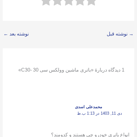
→
نوشته قبل
نوشته بعد
←
1 دیدگاه دربارهٔ «باتری ماشین وولکس سی 30 -C30»
محمدعلی اسدی
دی 11, 1403 در 1:13 ب.ظ
انواع باتری خودرو چی هستند و کدومند؟