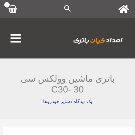
رش
ه
حتوا
باتری ماشین وولکس سی
30 -C30
یک دیدگاه
/
سایر خودروها