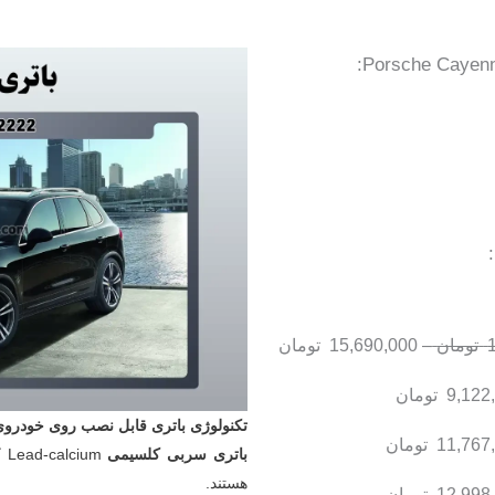
تومان
–
15,690,000
تومان
9,122
تومان
تکنولوژی باتری قابل نصب روی خودروی
11,767
تومان
باتری سربی کلسیمی
um
هستند.
12,998
تومان