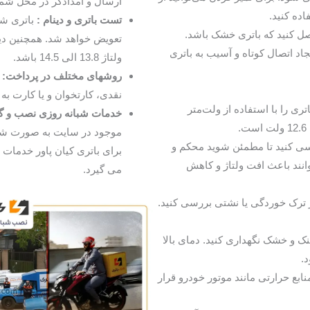
ارسال و امدادگر در محل شما
ده کنید.
تست باتری و دینام :
باتری شم
ل کنید که باتری خشک باشد.
تعویض خواهد شد. همچنین دین
اد اتصال کوتاه و آسیب به باتری
ولتاژ 13.8 الی 14.5 باشد.
روشهای مختلف در پرداخت:
نقدی، کارتخوان و یا کارت به 
ری را با استفاده از ولت‌متر
خدمات شبانه روزی نصب و گا
.
موجود در سایت به صورت شب
سی کنید تا مطمئن شوید محکم و
برای باتری کیان پاور خدمات
انند باعث افت ولتاژ و کاهش
می گیرد.
ر ترک خوردگی یا نشتی بررسی کنید.
نک و خشک نگهداری کنید. دمای بالا
.
منابع حرارتی مانند موتور خودرو قرار