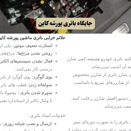
علائم خرابی باتری ماشین پورشه کای
استارت ضعیف موتور:
یکی از 
روشن نشدن چراغ‌ها:
چراغ‌های 
ید باتری خودرو همیشه کمی شارژ
فعال نشدن سیستم‌های الکترو
به آن آسیب می‌رساند.
درستی کار نمی‌کنند.
 شارژ باتری از شارژر مخصوص
بوی گوگرد:
بوی گوگرد از باتر
. از شارژرهای سریع یا نامناسب
سولفاته زدن:
قطب های باتری
متورم شدن باتری :
معمولا با
دستورالعمل شارژر رعایت کنید.
با ولتاژ بالاتر از استاندارد یعنی 14.5 شارژ بکن
آسیب می‌رساند.
خدمات امداد باتری :
اتری را به صورت دوره‌ای تمیز
ارسال و نصب شبانه روزی:
با
ی شود. برای تمیز کردن می‌توانید از