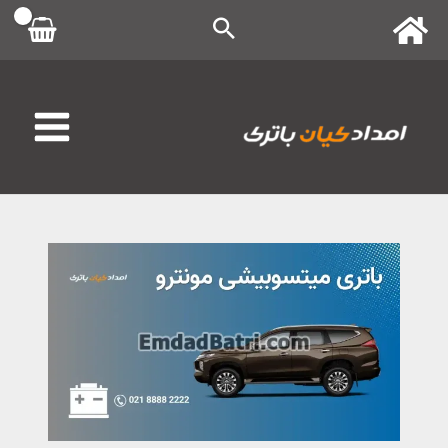
رش
ه
حتوا