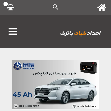
رش
ه
حتوا