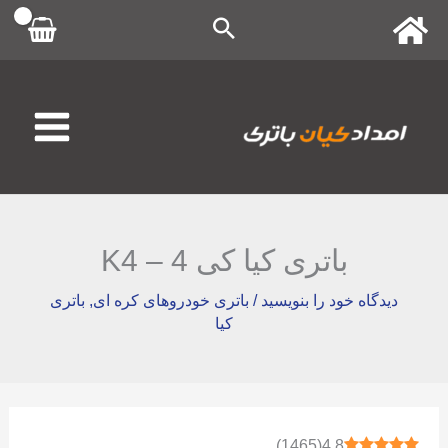
رش
ه
حتوا
باتری کیا کی 4 – K4
دیدگاه‌ خود را بنویسید
/
باتری خودروهای کره ای
,
باتری
کیا
)
1465
(
4.8