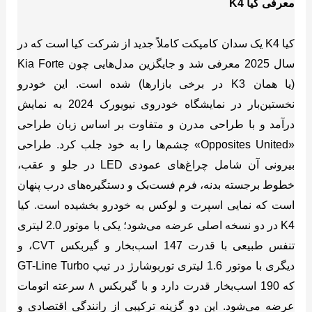
معرفی کیا K4
کیا K4 یک سدان کامپکت کاملاً جدید از شرکت کیا است که در
سال 2025 معرفی شد و جایگزین مدل‌هایی چون Kia Forte
(یا همان K3 در برخی بازارها) شده است. این خودرو
نخستین‌بار در نمایشگاه خودروی نیویورک 2024 به نمایش
درآمد و با طراحی مدرن و متفاوت بر اساس زبان طراحی
«Opposites United» چشم‌ها را به خود جلب کرد. طراحی
بیرونی آن شامل چراغ‌های عمودی LED در جلو و عقب،
خطوط برجسته بدنه، فرم فست‌بک و دستگیره‌های درب پنهان
است که نمایی اسپرت و لوکس به خودرو بخشیده است. کیا
K4 در دو نسخه اصلی عرضه می‌شود؛ یکی با موتور 2.0 لیتری
تنفس طبیعی با قدرت 147 اسب‌بخار و گیربکس CVT، و
دیگری با موتور 1.6 لیتری توربوشارژ در تیپ GT-Line Turbo
که 190 اسب‌بخار قدرت دارد و با گیربکس ۸ سرعته اتومات
عرضه می‌شود. این دو گزینه ترکیبی از رانندگی اقتصادی و