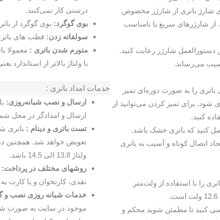
درستی کار نمی‌کنند.
 شارژ باتری از شارژر مخصوص
بوی گوگرد:
بوی گوگرد از باتر
. از شارژرهای سریع یا نامناسب
سولفاته زدن:
قطب های باتری
متورم شدن باتری :
معمولا با
دستورالعمل شارژر رعایت کنید.
با ولتاژ بالاتر از استاندارد یعنی 14.5 شارژ بکن
آسیب می‌رساند.
خدمات امداد باتری :
اتری را به صورت دوره‌ای تمیز
ارسال و نصب شبانه‌روزی:
با
ی شود. برای تمیز کردن می‌توانید از
ارسال و امدادگر در محل شما
ده کنید.
تست باتری و دینام :
باتری شم
ل کنید که باتری خشک باشد.
تعویض خواهد شد. همچنین دین
اد اتصال کوتاه و آسیب به باتری
ولتاژ 13.8 الی 14.5 باشد.
روشهای مختلف در پرداخت:
نقدی، کارتخوان و یا کارت به 
ری را با استفاده از ولت‌متر
خدمات شبانه روزی نصب و گا
.
موجود در سایت به صورت شب
سی کنید تا مطمئن شوید محکم و