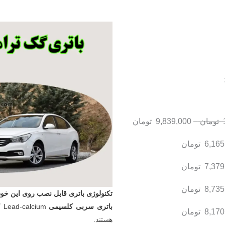
تومان
–
9,839,000
تومان
6,165
تومان
7,379
تومان
8,735
تومان
تکنولوژی باتری قابل نصب روی این خود
باتری سربی کلسیمی
um
8,170
تومان
هستند.