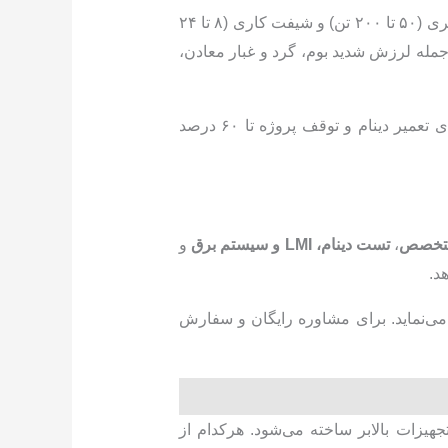
قرار دارد، که بر اساس ظرفیت بالابری (۵۰ تا ۲۰۰ تن) و شیفت کاری (۸ تا ۲۴
چالش‌های سخت محیطی از جمله لرزش شدید بوم، گرد و غبار معادن،
، استارت سریع تضمین شده، سیستم LMI پایدار عمل می‌کند و هزینه‌های تعمیر دینام و توقف پروژه تا ۶۰ درصد
،
تست دینام، LMI و سیستم برق
و
د.
 می‌نماید. برای مشاوره رایگان و سفارش
مل بار الکتریکی بالا در تجهیزات بالابر ساخته می‌شود. هرکدام از