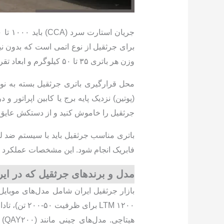
وزن هر باتری ۳۵ تا ۵۰ کیلوگرم و ابعاد تقریبی آن نیز ۵۲۰×۲۴۰×۲۲۰ میلی‌متر است.
محل قرارگیری باتری جرثقیل بسته به نوع
(پوتین) نزدیک پایه برج یا کابین اپراتور 
جرثقیل را خاموش کنید و از دستکش عایق نی
باتری مناسب جرثقیل باید با سیستم ضد لر
فابریک انجام شود. این مشخصات عملکرد ایم
مدل و برندهای جرثقیل که در ایر