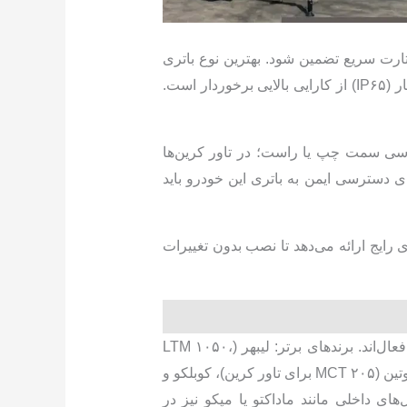
 بنادر جنوب، استارت سریع تضمین شود. بهترین نوع باتری
برای جرثقیل از نوع اتمی است که بدون نیاز به نگهداری، مقاوم به نشت اسید، لرزش (ISO ۱۶۷۵۰) و گرد و غبار (IP۶۵) از کارایی بالایی برخوردار است.
شاسی سمت چپ یا راست؛ در تاور کرین‌ها
رای دسترسی ایمن به باتری این خودرو باید
رایج ارائه می‌دهد تا نصب بدون تغییرات
بازار جرثقیل ایران شامل مدل‌های موبایل، تاور کرین و صنعتی است که در پروژه‌های عمرانی، نفتی و معدنی فعال‌اند. برندهای برتر: لیبهر (LTM ۱۰۵۰،
LTM ۱۲۰۰ برای ظرفیت ۵۰-۲۰۰ تن)، تادانو (GR-۵۰۰، GT-۶۰۰)، زوم لایون (QY۵۰، QY۱۰۰)، کاتو (NK-۵۰۰)، پوتین (MCT ۲۰۵ برای تاور کرین)، کوبلکو و
زار را اشغال کرده‌اند. جرثقیل‌های داخلی مانند ماداکتو یا مپکو نیز در