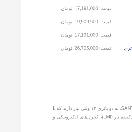
قیمت:
17,191,000
تومان
قیمت:
19,909,500
تومان
قیمت:
17,191,000
تومان
قیمت:
26,705,000
تومان
جرثقیل‌های رایج در ایران از جمله لیبهر LTM، تادانو GR، زوم لایون QY، پوتین MCT و مدل‌های چینی XCMG و SANY، به دو باتری ۱۲ ولتی نیاز دارند که با
اتصال سری، ولتاژ کلی ۲۴ ولت را برای استارت موتورهای دیزلی قدرتمند، عملکرد هیدرولیک سنگین، محدودکننده بار (LMI)، کنترل‌های الکترونیکی و