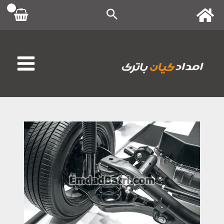
رش
ه
حتوا