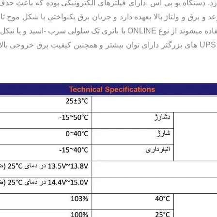
زد. دستگاه یو پی اس دارای فیلترهای الکترونیکی بوده که باعث حذ
 و برق و ولتاژ بالا بعهده دارد و جریان برق یکنواختی با شکل موج 
که قیمت 500 تا 1 میلیون تومان را دارند. UPS های بزرگتر دارای توان بیشتر و همچنین کیفی