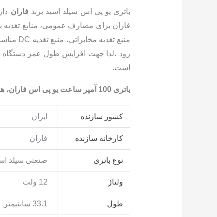
باتری یو پی اس سیلد اسید برند
فاران
دار
منبع تغ
رود ،لذا جهت افزایش طول عمر دستگاه ها
است.
باتری 100 آمپر ساعت یو پی اس فاران، همراه با حمل و نصب توسط تیم حرفه ای امداد باتری
کشور سازنده
ایران
کارخانه سازنده
فاران
نوع باتری
صنعتی سیلد اسید (
ولتاژ
12 ولت
طول
33.1 سانتیمتر