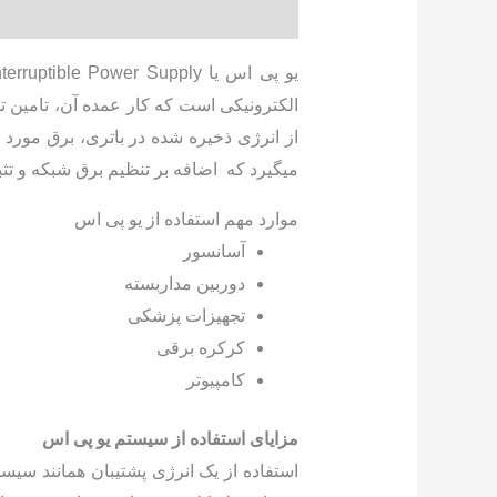
توضیحات
توضیحات تکمیلی
نظرات (0)
یو پی اس یا Uninterruptible Power Supply یا به عبارت مختصر یو پی اس (
از انرژی ذخیره شده در باتری، برق مورد
میگیرد که اضافه بر تنظیم برق شبکه و تث
موارد مهم استفاده از یو پی اس
آسانسور
دوربین مداربسته
تجهیزات پزشکی
کرکره برقی
کامپیوتر
مزایای استفاده از سیستم یو پی اس
استفاده از یک انرژی پشتیبان همانند س