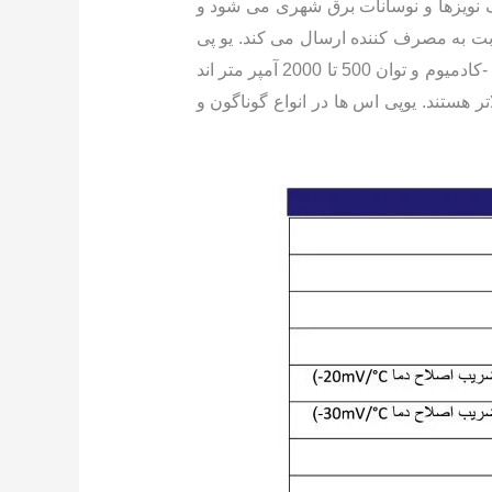
ف نویزها و نوسانات برق شهری می شود و
ثابت به مصرف کننده ارسال می کند. یو پی
اس هایی که برای کاربردهای معمولی استفاده میشوند از نوع ONLINE با باتری تک سلولی سرب -اسید و یا نیکل -کادمیوم و توان 500 تا 2000 آمپر متر اند
ت برق خروجی بالاتر هستند. یوپی اس ها در انواع گوناگون و