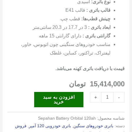
نوع باتری:
اسیدی
قالب باتری :
قالب E41
چینش قطب‌ها:
قطب چپ
ابعاد باتری :
3 در 17.7 در 20.3 سانتی‌متر
گارانتی باتری :
دارای گارانتی 15 ماهه
مناسب خودروهای سنگینی چون اتوبوس، خاور،
لیفتراک، تراکتور، کمباین، غلطک
قیمت با دریافت باتری کهنه می‌باشد.
15,414,000
تومان
باتری
افزودن به سبد
+
-
خرید
120
آمپر
شناسه محصول:
Sepahan Battery Orbital 120ah
اوربیتال
دسته:
باتری خودروهای سنگین
,
باتری خودرویی 120 آمپر
,
فروش
سپاهان