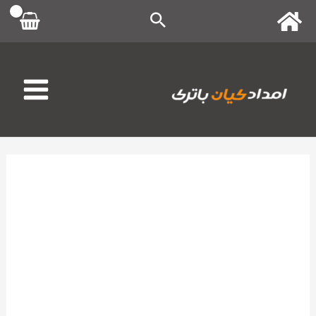
رش
ه
حتوا