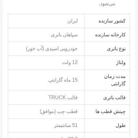
می‌شود.
کشور سازنده
ایران
کارخانه سازنده
سپاهان باتری
نوع باتری
خودرویی اسیدی (آب خور)
ولتاژ
12 ولت
مدت زمان
15 ماه گارانتی
گارانتی
قالب باتری
قالب TRUCK
چینش قطب ها
قطب چپ (موافق)
طول
51 سانتیمتر