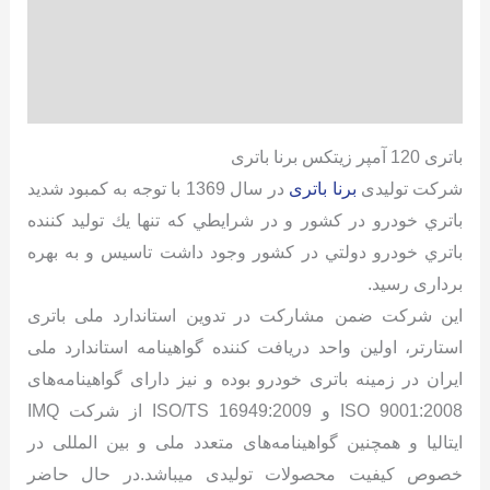
توضیحات
توضیحات تکمیلی
نظرات (0)
باتری 120 آمپر زیتکس برنا باتری
شرکت تولیدی
برنا باتری
در سال 1369 با توجه به كمبود شديد
باتري خودرو در كشور و در شرايطي كه تنها يك توليد كننده
باتري خودرو دولتي در كشور وجود داشت تاسیس و به بهره
برداری رسید.
این شرکت ضمن مشاركت در تدوين استاندارد ملی باتری
استارتر، اولين واحد دريافت كننده گواهينامه استاندارد ملی
ایران در زمینه باتری خودرو بوده و نیز دارای گواهینامه‌های
ISO 9001:2008 و ISO/TS 16949:2009 از شركت IMQ
ايتاليا و همچنین گواهينامه‌های متعدد ملی و بين المللی در
خصوص كيفيت محصولات تولیدی میباشد.در حال حاضر