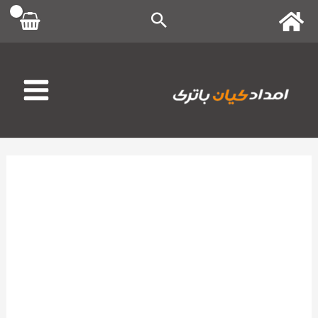
رش
ه
حتوا