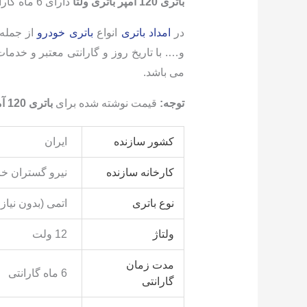
باتری 120 آمپر باتری ولتا
دارای 6 ماه گارانتی تعویض با رعایت شرایط گارانتی می باشد.
در
امداد باتری
انواع
باتری خودرو
از جمله:
می باشد.
توجه:
قیمت نوشته شده برای
باتری 120 آمپر ولتا نیروگستران خراسان
کشور سازنده
ایران
کارخانه سازنده
نیرو گستران خ
نوع باتری
اتمی (بدون نیاز 
ولتاژ
12 ولت
مدت زمان
6 ماه گارانتی
گارانتی