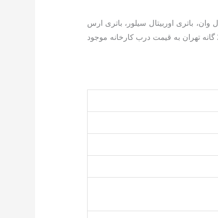
ال وان، باتری اوربیتال سیلور، باتری ارس
و…. با تاریخ روز و گارانتی معتبر و خدمات پس از فروش همراه با ارسال و نصب رایگان در سراسر مناطق 22 گانه تهران به قیمت درب کارخانه موجود