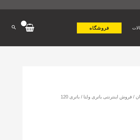
فروشگاه
لات
ن
/
فروش اینترنتی باتری ولتا
/ باتری 120