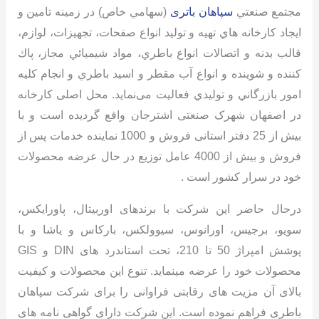
مجتمع صنعتي
سپاهان باتری
(سهامي خاص) در زمینه تامين و
ايجاد كارخانه هاي تهيه و توليد انواع صفحات، تجهيزات، لوازم،
قالب بدنه و اتصالات انواع باطري، مواد شيميائي مجاز، پاك
كننده و شوينده و انواع آب مقطر و اسيد باطري و انجام كليه
امور بازرگاني و توليدي فعالیت می‌نمايد. محل اصلی کارخانه
در اصفهان شهرک صنعتی اشترجان واقع گردیده است و با
بیش از 25 دفتر استانی فروش و 1000 نماینده خدمات پس از
فروش و بیش از 4000 عامل توزیع در حال عرضه محصولات
خود در سرار کشور است .
درحال حاضر این شرکت با برندهای اوربیتال، پاورایکس،
سویو، برجیس، اورانوس، سیوولکس، بارکاس و یاشا و با
پوشش امپراژ 50 تا 210، تحت استاندرد های DIN و GIS
محصولات خود را عرضه مینماید. تنوع این محصولات و کیفیت
بالای آن مزیت های رقابتی فراوانی را برای شرکت سپاهان
باطری فراهم نموده است. این شرکت دارای گواهی نامه های