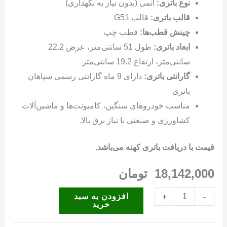
نوع باتری:
اتمی (بدون نیاز به نگهداری)
قالب باتری:
قالب G51
چینش قطب‌ها:
قطب چپ
ابعاد باتری:
طول 51 سانتی‌متر، عرض 22.2
سانتی‌متر، ارتفاع 19.2 سانتی‌متر
گارانتی باتری:
دارای 9 ماه گارانتی رسمی سپاهان
باتری
مناسب خودروهای سنگین، کامیونت‌ها و ماشین‌آلات
کشاورزی و صنعتی با نیاز برق بالا.
قیمت با دریافت باتری کهنه می‌باشد.
18,142,000
تومان
باتری
افزودن به سبد
+
-
خرید
150
آمپر