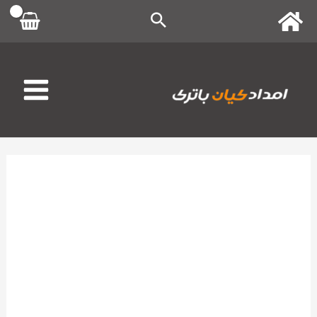
رش
ه
حتوا