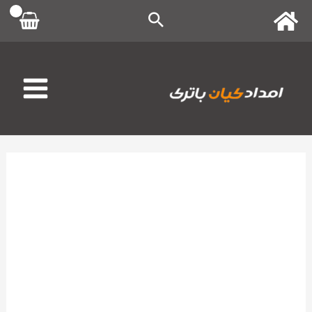
رش
ه
حتوا