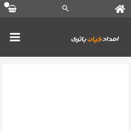
رش
ه
حتوا