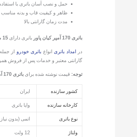
حمل و نصب آسان باتری با استفاده
ظاهر و کیفیت قاب و بدنه مناسب
مدت زمان گارانتی بالا
باتری 170 آمپر کیان پاور
باتری دارای
15 ماه گارانتی
در
امداد باتری
انواع
باتری خودرو
از جمله:
گارانتی معتبر و خدمات پس از فروش همراه با ارسال و نصب رایگان
توجه:
قیمت نوشته شده برای
باتری 170 آمپر کیان پاور
کشور سازنده
ایران
کارخانه سازنده
وایا باتری
نوع باتری
اتمی (بدون نیاز 
ولتاژ
12 ولت