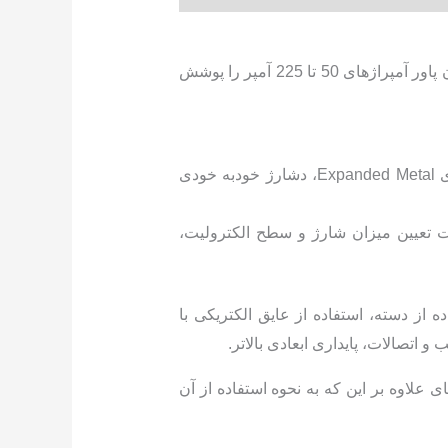
باتری کیان پاور، محصول جدید شرکت کیان باتری است که توسط کارخانه وایا باتری تولید شده است. باتری کیان پاور آمپراژهای 50 تا 225 آمپر را پوشش
باطری غیر سیلد: قدرت استارت بالا در دماهای پایین، استفاده از صفحات کلسیم تولید شده با تکنولوژی Expanded Metal، دشارژ خودبه خودی
هت تعیین میزان شارژ و سطح الکترولیت،
ز دسته، استفاده از عایق الکتریکی با
اتصالات، پایداری ابعادی بالاتر.
لاوه بر این که به نحوه استفاده از آن